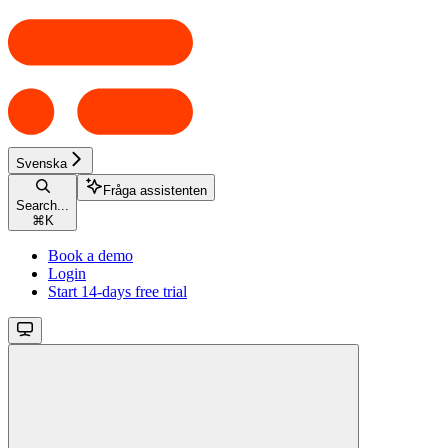
Svenska
Fråga assistenten
Search...
⌘
K
Book a demo
Login
Start 14-days free trial