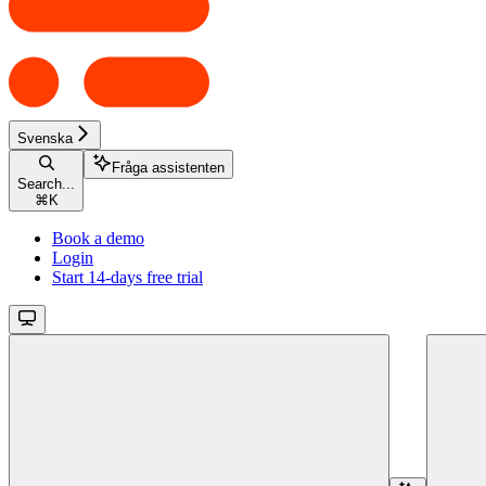
Svenska
Fråga assistenten
Search...
⌘
K
Book a demo
Login
Start 14-days free trial