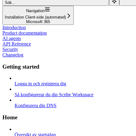
Sök...
Navigation
Installation Client-side (automated)
Microsoft 365
Introduction
Product documentation
AI agents
API Reference
Security
Changelog
Getting started
Logga in och registrera dig
Så konfigurerar du din Scribe Workspace
Konfigurera din DNS
Home
Översikt av startsidan