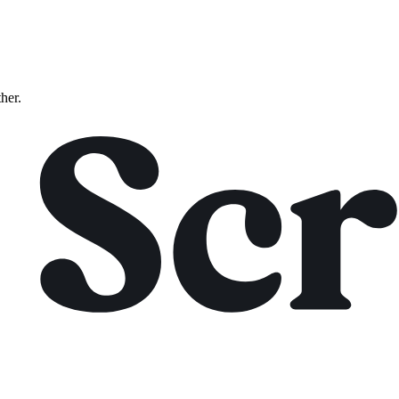
ther.