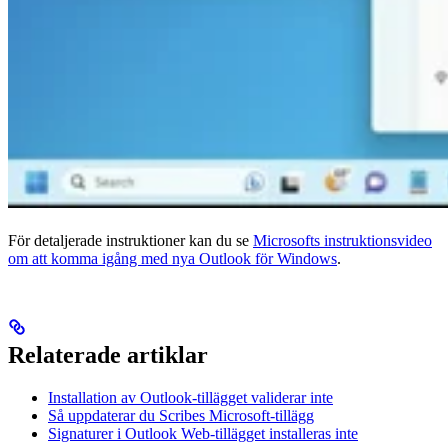
För detaljerade instruktioner kan du se
Microsofts instruktionsvideo
om att komma igång med nya Outlook för Windows
.
Relaterade artiklar
Installation av Outlook-tillägget validerar inte
Så uppdaterar du Scribes Microsoft-tillägg
Signaturer i Outlook Web-tillägget installeras inte