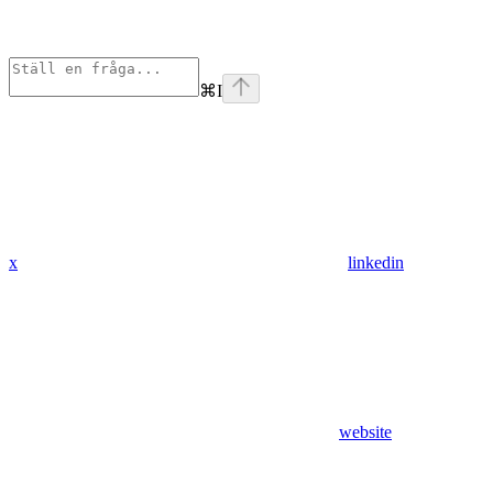
⌘
I
x
linkedin
website