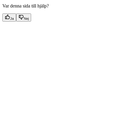
Var denna sida till hjälp?
Ja
Nej