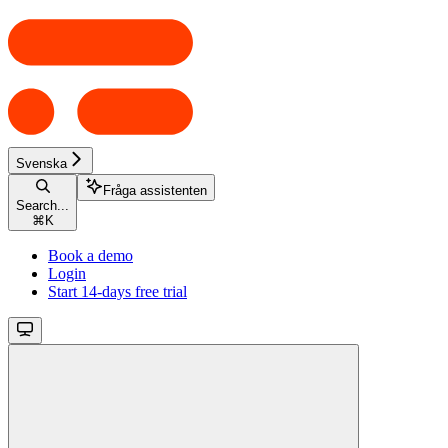
Svenska
Fråga assistenten
Search...
⌘
K
Book a demo
Login
Start 14-days free trial