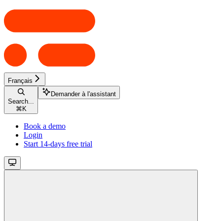
Français
Demander à l'assistant
Search...
⌘
K
Book a demo
Login
Start 14-days free trial