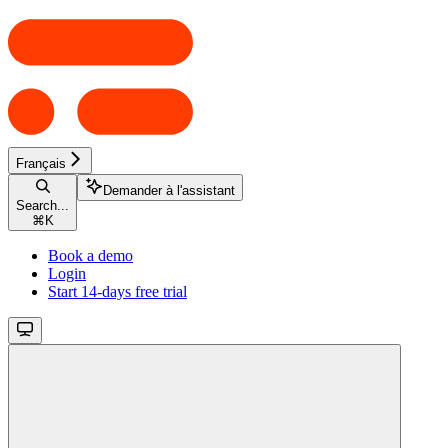
Français
Demander à l'assistant
Search...
⌘
K
Book a demo
Login
Start 14-days free trial