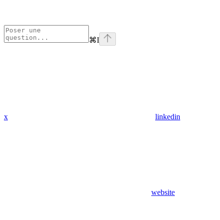
⌘
I
x
linkedin
website