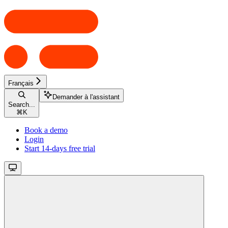
Français
Demander à l'assistant
Search...
⌘
K
Book a demo
Login
Start 14-days free trial