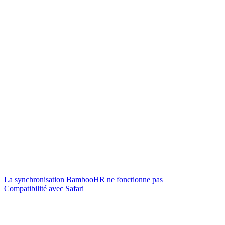
La synchronisation BambooHR ne fonctionne pas
Compatibilité avec Safari