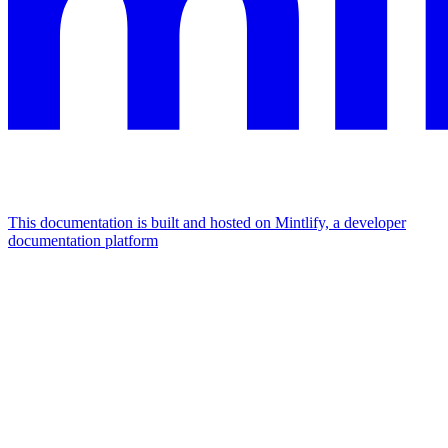
This documentation is built and hosted on Mintlify, a developer
documentation platform
Assistant
Responses
are
generated
using
AI
and