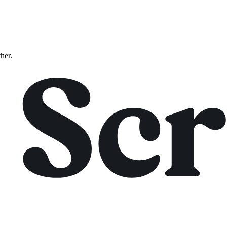
ther.