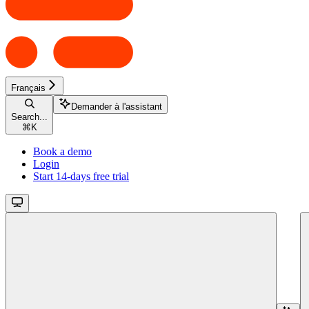
Français
Demander à l'assistant
Search...
⌘
K
Book a demo
Login
Start 14-days free trial