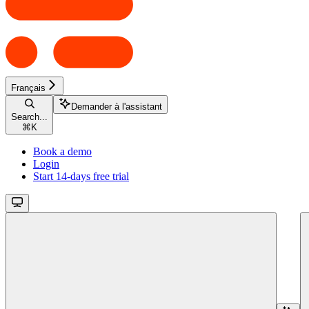
Français
Demander à l'assistant
Search...
⌘
K
Book a demo
Login
Start 14-days free trial