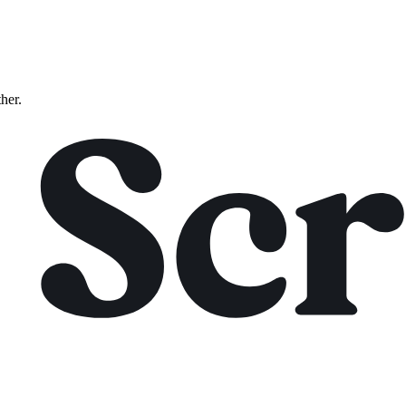
ther.