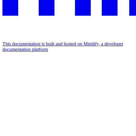
This documentation is built and hosted on Mintlify, a developer
documentation platform
Assistant
Responses
are
generated
using
AI
and
may
contain
mistakes.