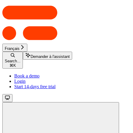
Français
Demander à l'assistant
Search...
⌘
K
Book a demo
Login
Start 14-days free trial