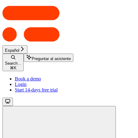
Español
Preguntar al asistente
Search...
⌘
K
Book a demo
Login
Start 14-days free trial