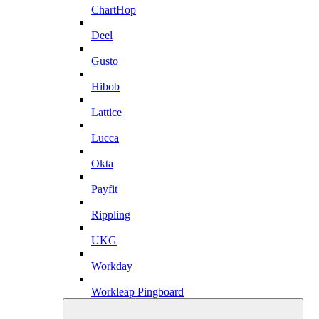
ChartHop
Deel
Gusto
Hibob
Lattice
Lucca
Okta
Payfit
Rippling
UKG
Workday
Workleap Pingboard