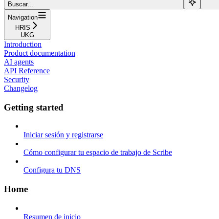
Buscar...
Navigation
HRIS
UKG
Introduction
Product documentation
AI agents
API Reference
Security
Changelog
Getting started
Iniciar sesión y registrarse
Cómo configurar tu espacio de trabajo de Scribe
Configura tu DNS
Home
Resumen de inicio