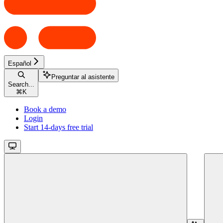
Español
Preguntar al asistente
Search...
⌘
K
Book a demo
Login
Start 14-days free trial