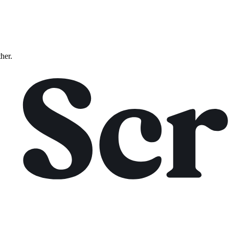
ther.