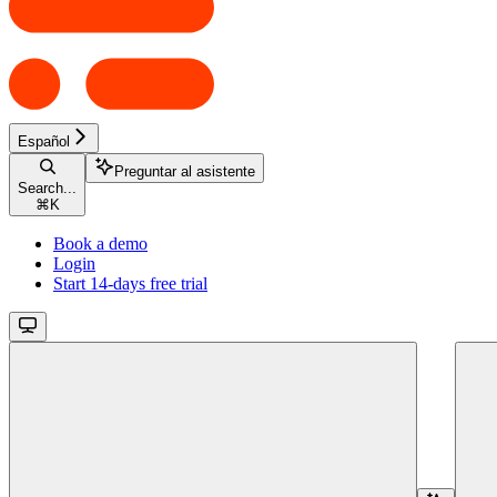
Español
Preguntar al asistente
Search...
⌘
K
Book a demo
Login
Start 14-days free trial