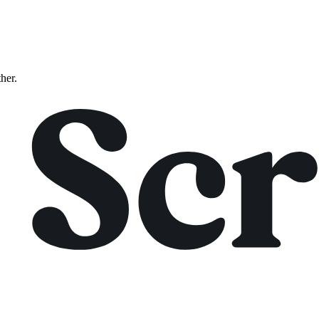
ther.