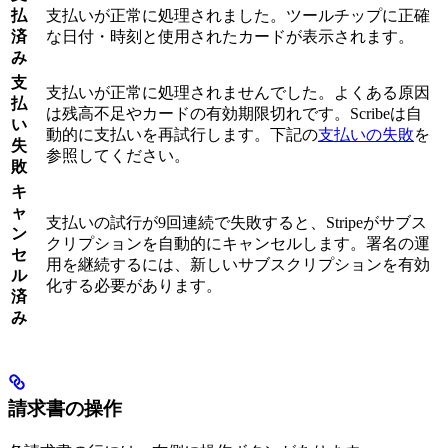
払
支払いが正常に処理されました。ツールチップに正確
済
な日付・時刻と使用されたカードが表示されます。
み
支
支払いが正常に処理されませんでした。よくある原因
払
は残高不足やカードの有効期限切れです。Scribeは自
い
動的に支払いを再試行します。下記の
支払いの失敗
を
失
参照してください。
敗
キ
ャ
支払いの試行が9回連続で失敗すると、Stripeがサブス
ン
クリプションを自動的にキャンセルします。署名の運
セ
用を継続するには、新しいサブスクリプションを有効
ル
化する必要があります。
済
み
請求書の操作