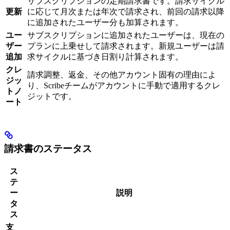
サブスクリプションの定期請求書です。請求サイクル
更新
に応じて月次または年次で請求され、前回の請求以降
に追加されたユーザー分も加算されます。
ユー
サブスクリプションに追加されたユーザーは、現在の
ザー
プランに上乗せして請求されます。新規ユーザーは請
追加
求サイクルに基づき日割り計算されます。
クレ
請求調整、返金、その他アカウント固有の理由によ
ジッ
り、Scribeチームがアカウントに手動で適用するクレ
トノ
ジットです。
ート
請求書のステータス
ス
テ
ー
説明
タ
ス
支