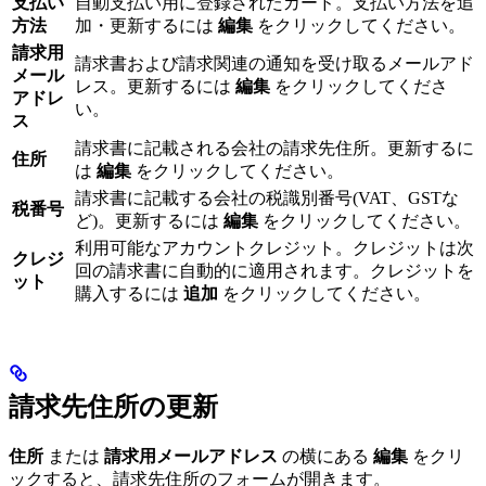
支払い
自動支払い用に登録されたカード。支払い方法を追
方法
加・更新するには
編集
をクリックしてください。
請求用
請求書および請求関連の通知を受け取るメールアド
メール
レス。更新するには
編集
をクリックしてくださ
アドレ
い。
ス
請求書に記載される会社の請求先住所。更新するに
住所
は
編集
をクリックしてください。
請求書に記載する会社の税識別番号(VAT、GSTな
税番号
ど)。更新するには
編集
をクリックしてください。
利用可能なアカウントクレジット。クレジットは次
クレジ
回の請求書に自動的に適用されます。クレジットを
ット
購入するには
追加
をクリックしてください。
請求先住所の更新
住所
または
請求用メールアドレス
の横にある
編集
をクリ
ックすると、請求先住所のフォームが開きます。