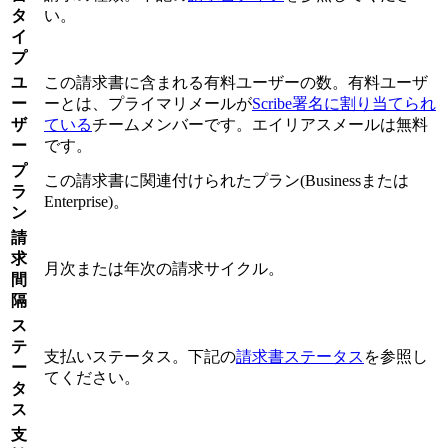
タ
い。
イ
プ
ユ
この請求書に含まれる有料ユーザーの数。有料ユーザ
ー
ーとは、プライマリメールが
Scribe署名に割り当てられ
ザ
ている
チームメンバーです。エイリアスメールは無料
ー
です。
プ
この請求書に関連付けられたプラン(Businessまたは
ラ
Enterprise)。
ン
請
求
月次または年次の請求サイクル。
間
隔
ス
テ
支払いステータス。下記の
請求書ステータス
を参照し
ー
てください。
タ
ス
支