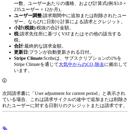
ー数、ユーザーあたりの価格、および計算式(例:$3.0 ×
235ユーザー × 12か月)。
ユーザー調整
:請求期間中に追加または削除されたユー
ザー、ならびに日割り計算による請求とクレジット。
小計(税抜)
:税抜の合計金額。
税
:請求先住所に基づくVATまたはその他の該当する
税。
合計
:最終的な請求金額。
更新日
:プランが自動更新される日付。
Stripe Climate
:Scribeは、サブスクリプションの1%を
Stripe Climateを通じて
大気中からのCO₂除去
に拠出して
います。
次回請求書に「User adjustment for current period」と表示され
ている場合、これは請求サイクルの途中で追加または削除さ
れたユーザーに対する日割りのクレジットまたは請求です。