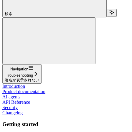
検索...
Navigation
Troubleshooting
署名が表示されない
Introduction
Product documentation
AI agents
API Reference
Security
Changelog
Getting started