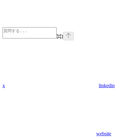
⌘
I
x
linkedin
website