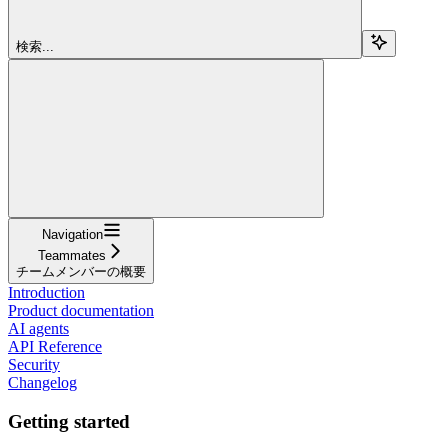
検索...
Navigation
Teammates
チームメンバーの概要
Introduction
Product documentation
AI agents
API Reference
Security
Changelog
Getting started