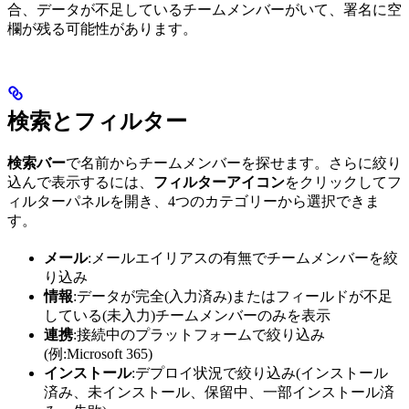
合、データが不足しているチームメンバーがいて、署名に空
欄が残る可能性があります。
検索とフィルター
検索バー
で名前からチームメンバーを探せます。さらに絞り
込んで表示するには、
フィルターアイコン
をクリックしてフ
ィルターパネルを開き、4つのカテゴリーから選択できま
す。
メール
:メールエイリアスの有無でチームメンバーを絞
り込み
情報
:データが完全(入力済み)またはフィールドが不足
している(未入力)チームメンバーのみを表示
連携
:接続中のプラットフォームで絞り込み
(例:Microsoft 365)
インストール
:デプロイ状況で絞り込み(インストール
済み、未インストール、保留中、一部インストール済