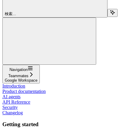
検索...
Navigation
Teammates
Google Workspace
Introduction
Product documentation
AI agents
API Reference
Security
Changelog
Getting started