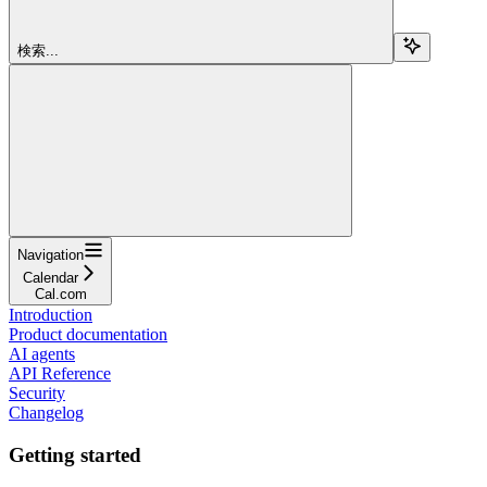
検索...
Navigation
Calendar
Cal.com
Introduction
Product documentation
AI agents
API Reference
Security
Changelog
Getting started