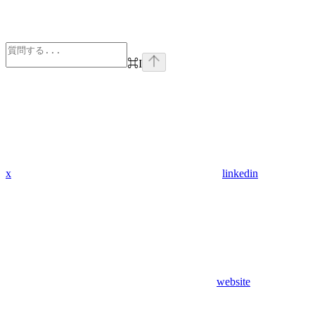
⌘
I
x
linkedin
website