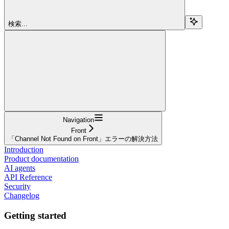
検索...
Navigation
Front
「Channel Not Found on Front」エラーの解決方法
Introduction
Product documentation
AI agents
API Reference
Security
Changelog
Getting started