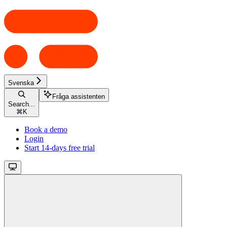
Svenska
Fråga assistenten
Search...
⌘
K
Book a demo
Login
Start 14-days free trial