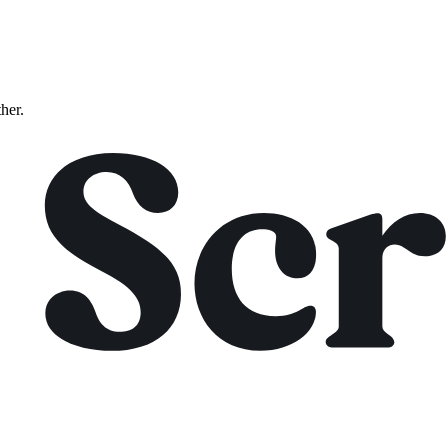
ther.