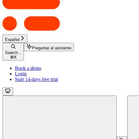
Español
Preguntar al asistente
Search...
⌘
K
Book a demo
Login
Start 14-days free trial