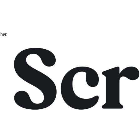
ther.