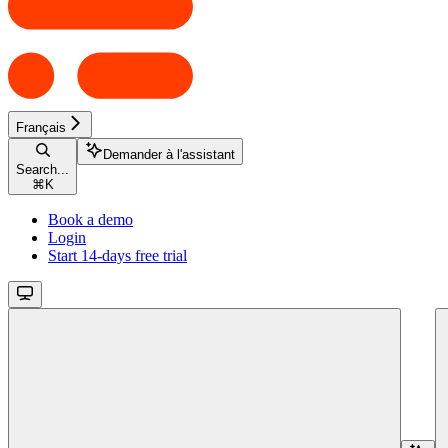
Français
Demander à l'assistant
Search...
⌘
K
Book a demo
Login
Start 14-days free trial