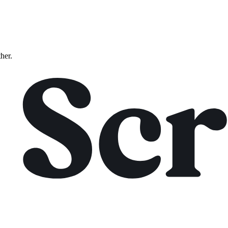
ther.