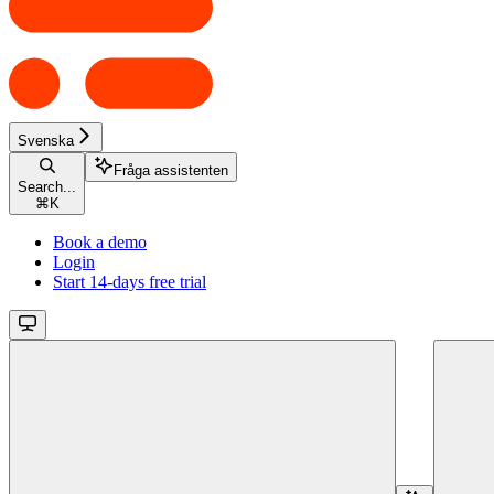
Svenska
Fråga assistenten
Search...
⌘
K
Book a demo
Login
Start 14-days free trial