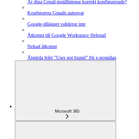
Är dina Gmail-inställningar korrekt konfigurerade?
Konfigurera Gmails autosvar
Google-tillägget validerar inte
Åtkomst till Google Workspace förlorad
Nekad åtkomst
Åtgärda felet ”User not found” för e-postalias
Microsoft 365