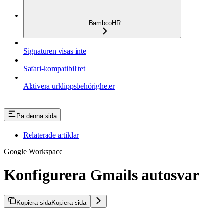
BambooHR
Signaturen visas inte
Safari-kompatibilitet
Aktivera urklippsbehörigheter
På denna sida
Relaterade artiklar
Google Workspace
Konfigurera Gmails autosvar
Kopiera sida
Kopiera sida