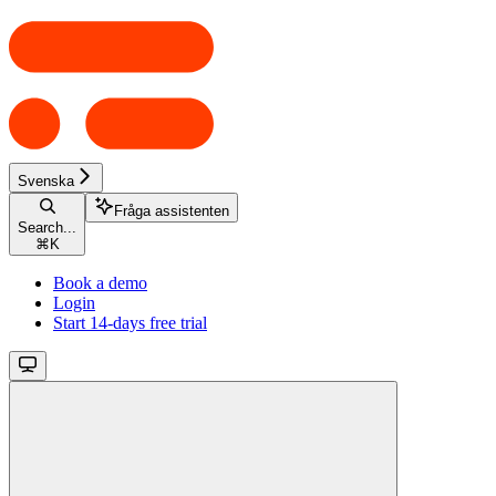
Svenska
Fråga assistenten
Search...
⌘
K
Book a demo
Login
Start 14-days free trial