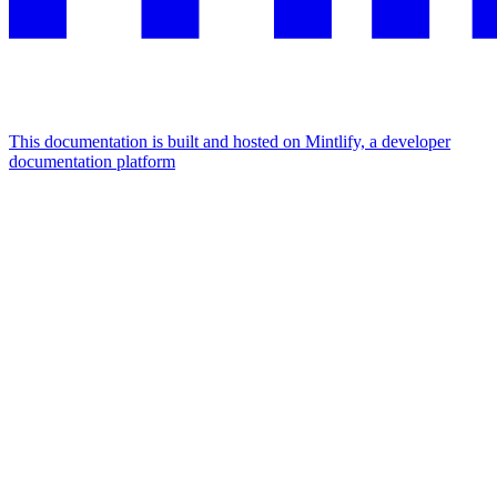
This documentation is built and hosted on Mintlify, a developer
documentation platform
Assistant
Responses
are
generated
using
AI
and
may
contain
mistakes.