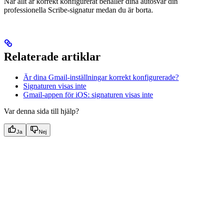
När allt är korrekt konfigurerat behåller dina autosvar din
professionella Scribe-signatur medan du är borta.
Relaterade artiklar
Är dina Gmail-inställningar korrekt konfigurerade?
Signaturen visas inte
Gmail-appen för iOS: signaturen visas inte
Var denna sida till hjälp?
Ja
Nej