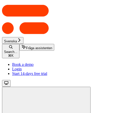
Svenska
Fråga assistenten
Search...
⌘
K
Book a demo
Login
Start 14-days free trial