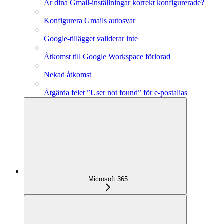
Är dina Gmail-inställningar korrekt konfigurerade?
Konfigurera Gmails autosvar
Google-tillägget validerar inte
Åtkomst till Google Workspace förlorad
Nekad åtkomst
Åtgärda felet ”User not found” för e-postalias
Microsoft 365