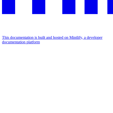
This documentation is built and hosted on Mintlify, a developer
documentation platform
Assistant
Responses
are
generated
using
AI
and
may
contain
mistakes.