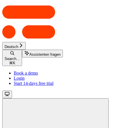
Deutsch
Assistenten fragen
Search...
⌘
K
Book a demo
Login
Start 14-days free trial