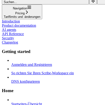
Suchen...
Navigation
Pricing
Tariflimits und -änderungen
Introduction
Product documentation
AI agents
API Reference
Security
Changelog
Getting started
Anmelden und Registrieren
So richten Sie Ihren Scribe-Workspace ein
DNS konfigurieren
Home
Startseiten-Übersicht