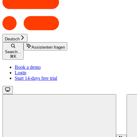
Deutsch
Assistenten fragen
Search...
⌘
K
Book a demo
Login
Start 14-days free trial