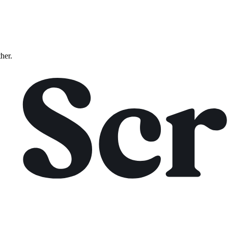
ther.