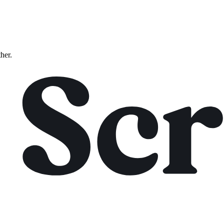
ther.