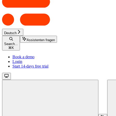
Deutsch
Assistenten fragen
Search...
⌘
K
Book a demo
Login
Start 14-days free trial