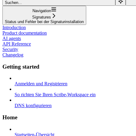
Suchen...
Navigation
Signatures
Status und Fehler bei der Signaturinstallation
Introduction
Product documentation
AI agents
API Reference
Security
Changelog
Getting started
Anmelden und Registrieren
So richten Sie Ihren Scribe-Workspace ein
DNS konfigurieren
Home
Startseiten-Übersicht