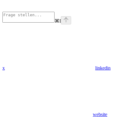
⌘
I
x
linkedin
website