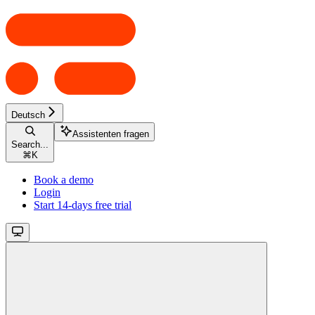
Deutsch
Assistenten fragen
Search...
⌘
K
Book a demo
Login
Start 14-days free trial