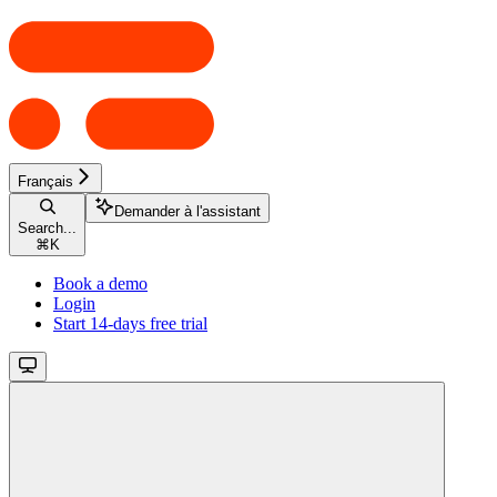
Français
Demander à l'assistant
Search...
⌘
K
Book a demo
Login
Start 14-days free trial