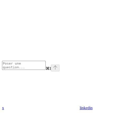
⌘
I
x
linkedin