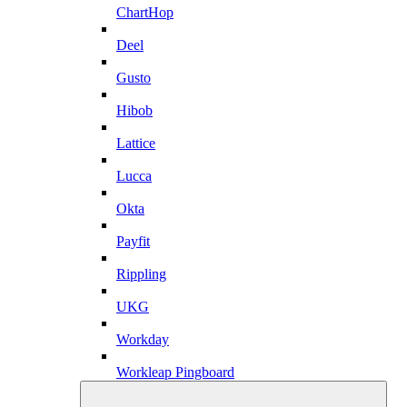
ChartHop
Deel
Gusto
Hibob
Lattice
Lucca
Okta
Payfit
Rippling
UKG
Workday
Workleap Pingboard