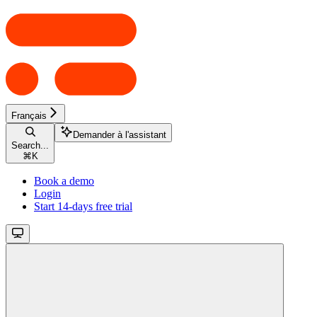
Français
Demander à l'assistant
Search...
⌘
K
Book a demo
Login
Start 14-days free trial