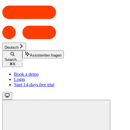
Deutsch
Assistenten fragen
Search...
⌘
K
Book a demo
Login
Start 14-days free trial