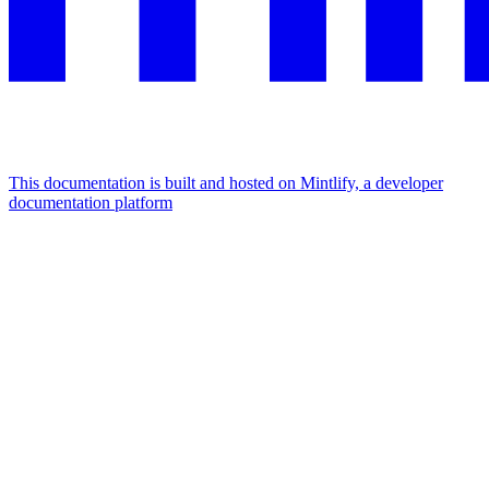
This documentation is built and hosted on Mintlify, a developer
documentation platform
Assistant
Responses
are
generated
using
AI
and
may
contain
mistakes.