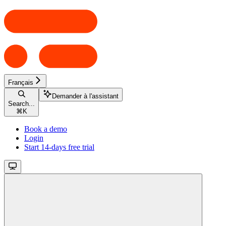
Français
Demander à l'assistant
Search...
⌘
K
Book a demo
Login
Start 14-days free trial