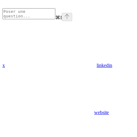
⌘
I
x
linkedin
website