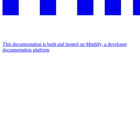
This documentation is built and hosted on Mintlify, a developer
documentation platform
Assistant
Responses
are
generated
using
AI
and
may
contain
mistakes.