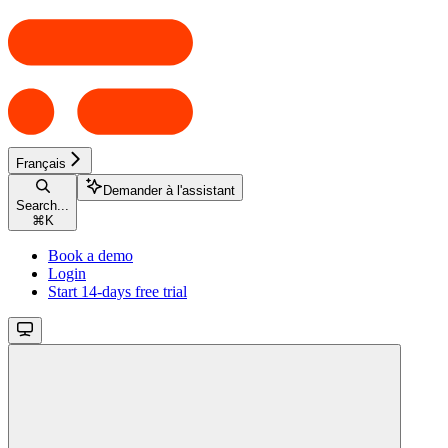
Français
Demander à l'assistant
Search...
⌘
K
Book a demo
Login
Start 14-days free trial