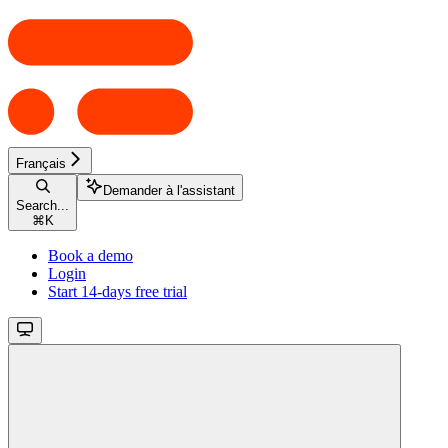
Français
Demander à l'assistant
Search...
⌘
K
Book a demo
Login
Start 14-days free trial