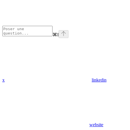
⌘
I
x
linkedin
website