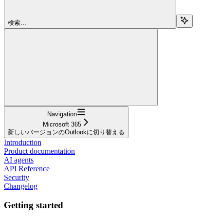
検索...
Navigation
Microsoft 365
新しいバージョンのOutlookに切り替える
Introduction
Product documentation
AI agents
API Reference
Security
Changelog
Getting started