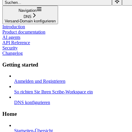
Suchen...
Navigation
DNS
Versand-Domain konfigurieren
Introduction
Product documentation
AI agents
API Reference
Security
Changelog
Getting started
Anmelden und Registrieren
So richten Sie Ihren Scribe-Workspace ein
DNS konfigurieren
Home
Startseiten-Übersicht