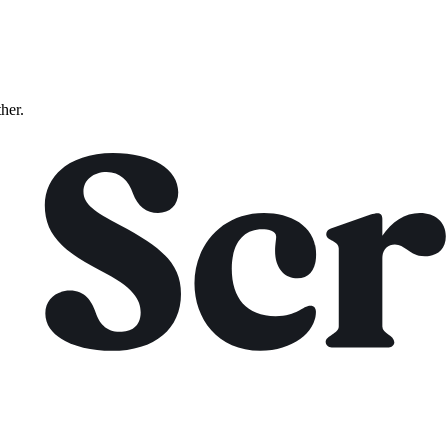
ther.