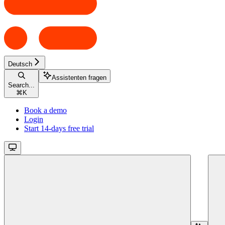
Deutsch
Assistenten fragen
Search...
⌘
K
Book a demo
Login
Start 14-days free trial