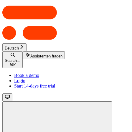
Deutsch
Assistenten fragen
Search...
⌘
K
Book a demo
Login
Start 14-days free trial