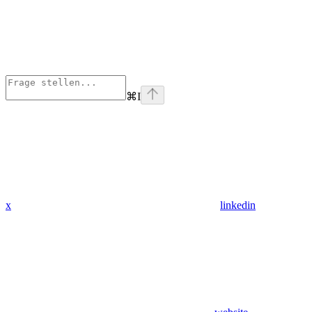
⌘
I
x
linkedin