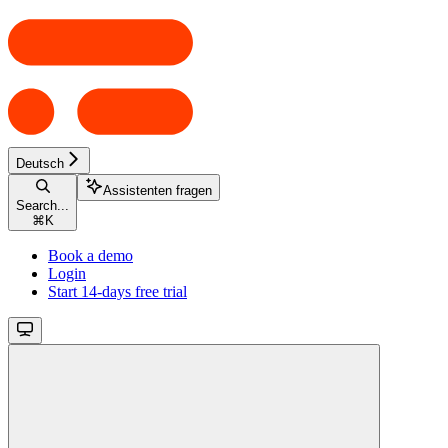
Deutsch
Assistenten fragen
Search...
⌘
K
Book a demo
Login
Start 14-days free trial