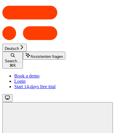
Deutsch
Assistenten fragen
Search...
⌘
K
Book a demo
Login
Start 14-days free trial