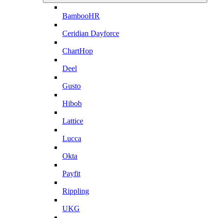
BambooHR
Ceridian Dayforce
ChartHop
Deel
Gusto
Hibob
Lattice
Lucca
Okta
Payfit
Rippling
UKG