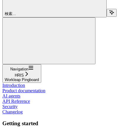
検索...
Navigation
HRIS
Workleap Pingboard
Introduction
Product documentation
AI agents
API Reference
Security
Changelog
Getting started