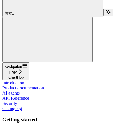
検索...
Navigation
HRIS
ChartHop
Introduction
Product documentation
AI agents
API Reference
Security
Changelog
Getting started