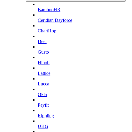
BambooHR
Ceridian Dayforce
ChartHop
Deel
Gusto
Hibob
Lattice
Lucca
Okta
Payfit
Rippling
UKG