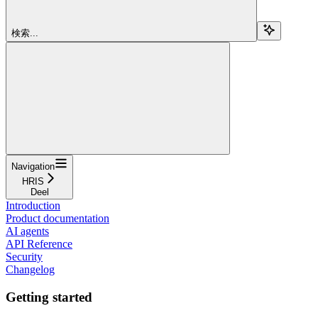
検索...
Navigation
HRIS
Deel
Introduction
Product documentation
AI agents
API Reference
Security
Changelog
Getting started