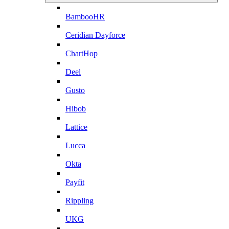
BambooHR
Ceridian Dayforce
ChartHop
Deel
Gusto
Hibob
Lattice
Lucca
Okta
Payfit
Rippling
UKG