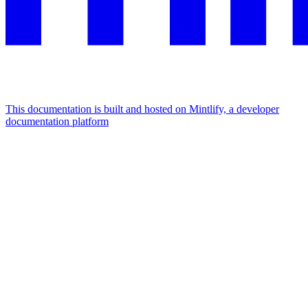
This documentation is built and hosted on Mintlify, a developer
documentation platform
Assistant
Responses
are
generated
using
AI
and
may
contain
mistakes.