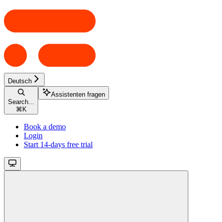
Deutsch
Assistenten fragen
Search...
⌘
K
Book a demo
Login
Start 14-days free trial