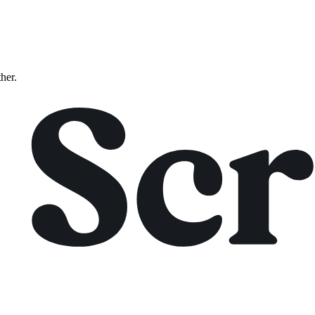
ther.