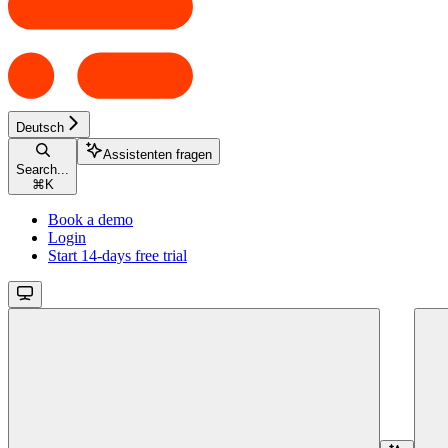
Deutsch
Assistenten fragen
Search...
⌘
K
Book a demo
Login
Start 14-days free trial