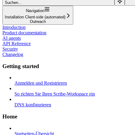
Suchen...
Navigation
Installation Client-side (automated)
Outreach
Introduction
Product documentation
AI agents
API Reference
Security
Changelog
Getting started
Anmelden und Registrieren
So richten Sie Ihren Scribe-Workspace ein
DNS konfigurieren
Home
Startseiten-Übersicht