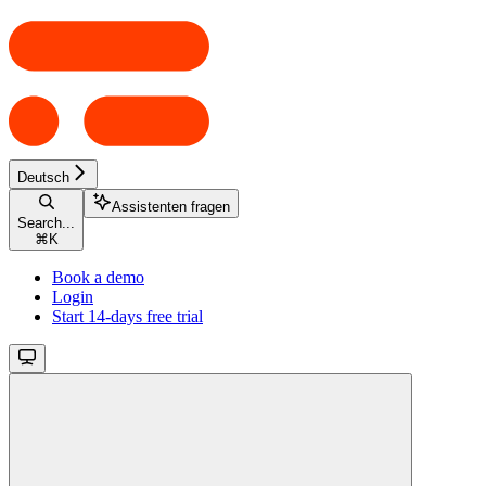
Deutsch
Assistenten fragen
Search...
⌘
K
Book a demo
Login
Start 14-days free trial