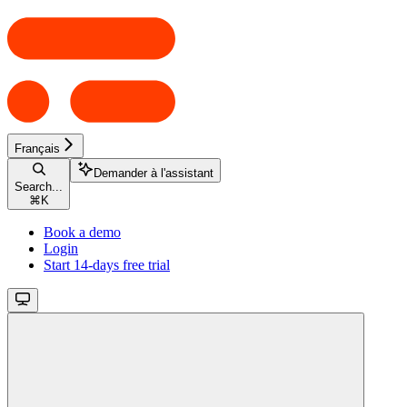
Français
Demander à l'assistant
Search...
⌘
K
Book a demo
Login
Start 14-days free trial