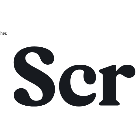
ther.