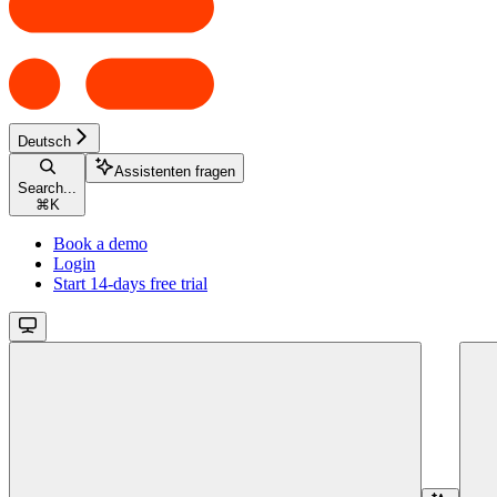
Deutsch
Assistenten fragen
Search...
⌘
K
Book a demo
Login
Start 14-days free trial