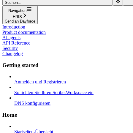
Suchen...
Navigation
HRIS
Ceridian Dayforce
Introduction
Product documentation
AI agents
API Reference
Security
Changelog
Getting started
Anmelden und Registrieren
So richten Sie Ihren Scribe-Workspace ein
DNS konfigurieren
Home
Startseiten-Übersicht